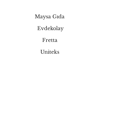
Maysa Gıda
Evdekolay
Fretta
Uniteks
Poloteks
JMA
HAUS
Pakkan Okulları
More Nuts
Dr. Bengühan Sürmen