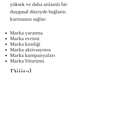
yüksek ve daha anlamlı bir
duygusal düzeyde bağlantı
kurmasını sağlar:
Marka yaratma
Marka evrimi
Marka kimliği
Marka aktivasyonu
Marka kampanyaları
Marka Yönetimi
Dijital
En yüksek standartlarda
performans sergilemek için
yüksek derecede optimize edilmiş
dijital deneyimler oluşturuyor ve
geliştiriyoruz.
Web sitesi geliştirme